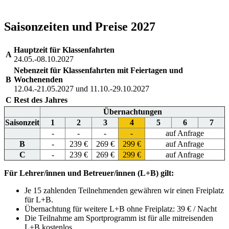
Saisonzeiten
und Preise 2027
Hauptzeit für Klassenfahrten
A
24.05.-08.10.2027
Nebenzeit für Klassenfahrten mit Feiertagen und
B
Wochenenden
12.04.-21.05.2027 und 11.10.-29.10.2027
C
Rest des Jahres
Übernachtungen
Saisonzeit
1
2
3
4
5
6
7
-
-
-
-
auf Anfrage
B
-
239 €
269 €
299 €
auf Anfrage
C
-
239 €
269 €
299 €
auf Anfrage
Für Lehrer/innen und Betreuer/innen (L+B) gilt:
Je 15 zahlenden Teilnehmenden gewähren wir einen Freiplatz
für L+B.
Übernachtung für weitere L+B ohne Freiplatz: 39 € / Nacht
Die Teilnahme am Sportprogramm ist für alle mitreisenden
L+B kostenlos.