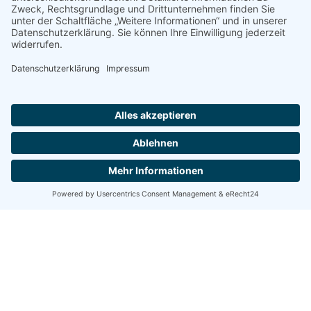
30% unmittelbar mit Erhalt der finalen Buchungsbestätigung
und Rechnung
70% bis zur Anreise
Stornogebühren
Eine kostenlose Stornierung ist zu jeder Zeit möglich, wenn das
betreffende Herkunftsbundesland der Schule Pandemiebedingt ein
Durchführungsverbot für Klassenfahrten erlässt, welches den
geplanten Zeitraum der gebuchten Klassenfahrt betrifft.
Gleiches gilt, wenn in Schleswig-Holstein ein Pandemiebedingtes
Beherbergungsverbot besteht.
Stornierung aus anderen Gründen
Bis 31.12.2025 kostenlos
Bis 90 Tage vor Anreise 30%
Bis 30 Tage vor Anreise 70%
Alle kurzfristigeren Stornierungen 80%
Stornierung einzelner Teilnehmer/innen bei
Unterbringung in Surendorf, Schubystrand und
Langholz, sowie den Ausweichunterkünften