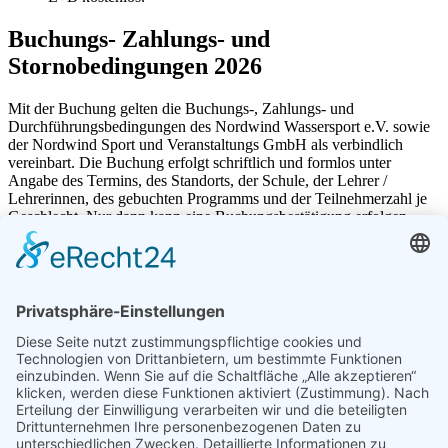
Buchungs- Zahlungs- und
Stornobedingungen 2026
Mit der Buchung gelten die Buchungs-, Zahlungs- und
Durchführungsbedingungen des Nordwind Wassersport e.V. sowie
der Nordwind Sport und Veranstaltungs GmbH als verbindlich
vereinbart. Die Buchung erfolgt schriftlich und formlos unter
Angabe des Termins, des Standorts, der Schule, der Lehrer /
Lehrerinnen, des gebuchten Programms und der Teilnehmerzahl je
Geschlecht. Nur dann kann eine Buchungsbestätigung erfolgen.
Spätestens 8 Wochen vor Antritt muss Nordwind der
Klassenfahrten Fragebogen, in dem viele weitere Details
abgefragt werden, vorliegen.
Eingehende Buchungen werden schnellstmöglich bestätigt und sind
erst dann rechtsverbindlich. Auch bestätigte Programmpunkte
können abgesagt werden, wenn sie auf Grund wichtiger äußerer
Umstände, dazu kann auch kurzfristiger akuter Personalmangel
zählen, nicht sicher durchführbar sind. Kosten für abgesagte
Leistungen werden zurückerstattet.
Zahlung