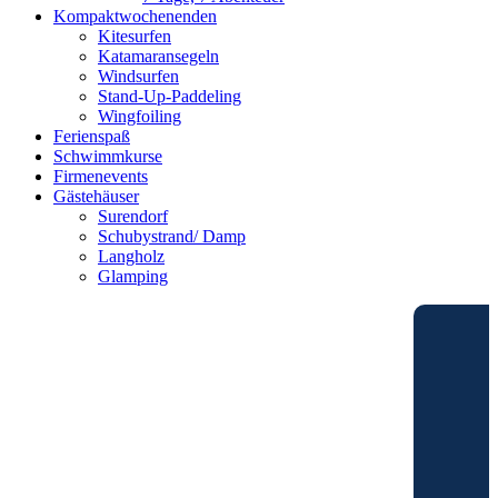
Kompaktwochenenden
Kitesurfen
Katamaransegeln
Windsurfen
Stand-Up-Paddeling
Wingfoiling
Ferienspaß
Schwimmkurse
Firmenevents
Gästehäuser
Surendorf
Schubystrand/ Damp
Langholz
Glamping